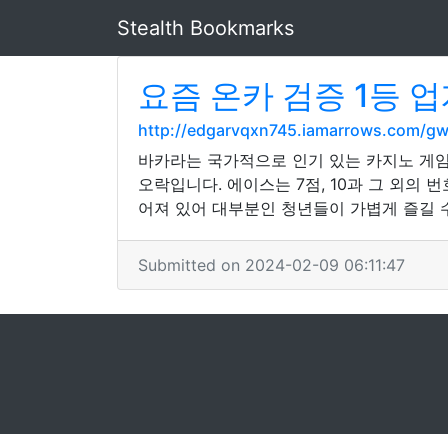
Stealth Bookmarks
요즘 온카 검증 1등 
http://edgarvqxn745.iamarrows.com/gw
바카라는 국가적으로 인기 있는 카지노 게임
오락입니다. 에이스는 7점, 10과 그 외의 번
어져 있어 대부분인 청년들이 가볍게 즐길 
Submitted on 2024-02-09 06:11:47