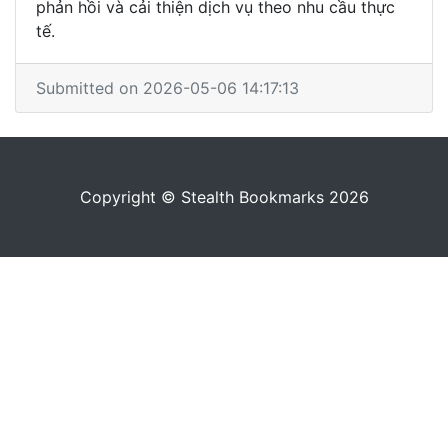
phản hồi và cải thiện dịch vụ theo nhu cầu thực
tế.
Submitted on 2026-05-06 14:17:13
Copyright © Stealth Bookmarks 2026