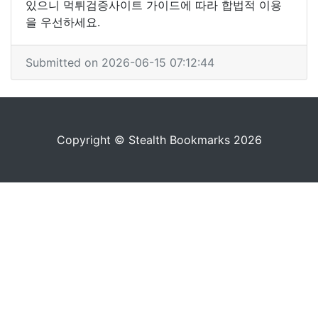
있으니 먹튀검증사이트 가이드에 따라 합법적 이용
을 우선하세요.
Submitted on 2026-06-15 07:12:44
Copyright © Stealth Bookmarks 2026