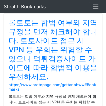
Stealth Bookmarks
롤토토는 합법 여부와 지역
규정을 먼저 체크해야 합니
다. 토토사이트 접근 시
VPN 등 우회는 위험할 수
있으니 먹튀검증사이트 가
이드에 따라 합법적 이용을
우선하세요.
https://www.protopage.com/gettanbbww#Book
marks
롤토토는 합법 여부와 지역 규정을 먼저 체크해야 합
니다. 토토사이트 접근 시 VPN 등 우회는 위험할 수