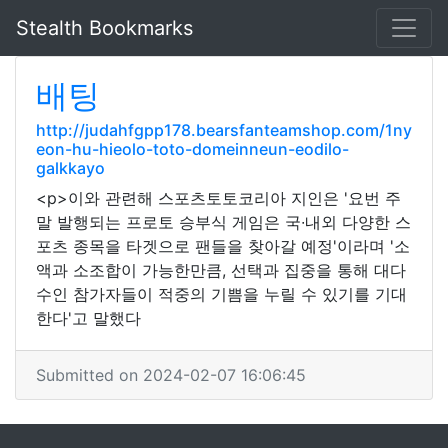
Stealth Bookmarks
배팅
http://judahfgpp178.bearsfanteamshop.com/1ny
eon-hu-hieolo-toto-domeinneun-eodilo-
galkkayo
<p>이와 관련해 스포츠토토코리아 지인은 '요번 주
말 발행되는 프로토 승부식 게임은 국∙내외 다양한 스
포츠 종목을 타겟으로 팬들을 찾아갈 예정'이라며 '소
액과 소조합이 가능한만큼, 선택과 집중을 통해 대다
수인 참가자들이 적중의 기쁨을 누릴 수 있기를 기대
한다'고 말했다
Submitted on 2024-02-07 16:06:45